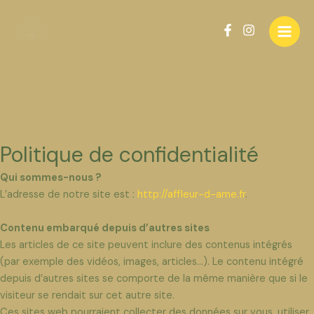
Skip
Main
to
Men
content
Politique de confidentialité
Qui sommes-nous ?
L’adresse de notre site est :
http://affleur-d-ame.fr
.
Contenu embarqué depuis d’autres sites
Les articles de ce site peuvent inclure des contenus intégrés
(par exemple des vidéos, images, articles…). Le contenu intégré
depuis d’autres sites se comporte de la même manière que si le
visiteur se rendait sur cet autre site.
Ces sites web pourraient collecter des données sur vous, utiliser